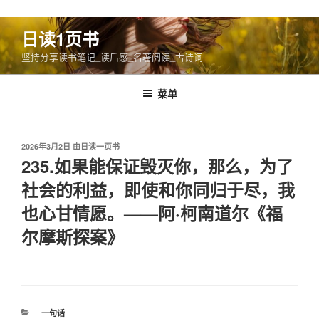
跳
日读1页书
至
坚持分享读书笔记_读后感_名著阅读_古诗词
内
容
菜单
发
2026年3月2日
由
日读一页书
布
235.如果能保证毁灭你，那么，为了
于
社会的利益，即使和你同归于尽，我
也心甘情愿。——阿·柯南道尔《福
尔摩斯探案》
分
一句话