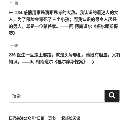
文
上
上一篇
章
一
234.感情用事是清晰思考的大敌。我认识的最迷人的女
导
篇
人，为了保险金毒死了三个小孩；而我认识的最令人厌恶
航
文
的男人，却是一位慈善家。——阿·柯南道尔《福尔摩斯探
章
案》
下
下一篇
一
236.医生一旦走上邪路，就是头号罪犯。他既有胆量，又有
篇
知识。——阿·柯南道尔《福尔摩斯探案》
文
章
搜
搜
索
索：
扫码关注公众号“日读一页书”一起轻松阅读