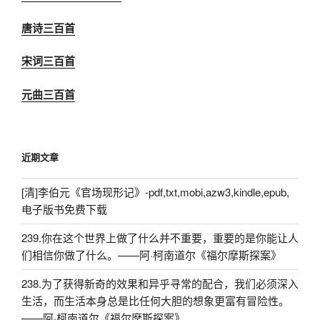
唐诗三百首
宋词三百首
元曲三百首
近期文章
[清]李伯元《官场现形记》-pdf,txt,mobi,azw3,kindle,epub,
电子版书免费下载
239.你在这个世界上做了什么并不重要，重要的是你能让人
们相信你做了什么。——阿·柯南道尔《福尔摩斯探案》
238.为了获得新奇的效果和异乎寻常的配合，我们必须深入
生活，而生活本身总是比任何大胆的想象更富有冒险性。
——阿·柯南道尔《福尔摩斯探案》