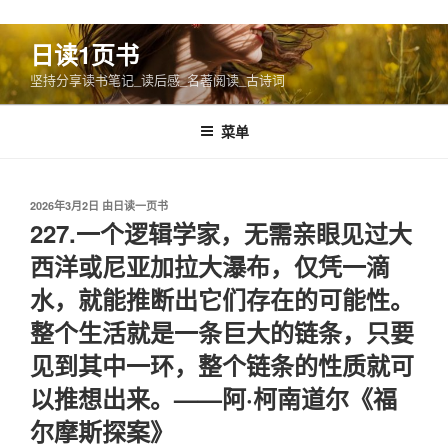
跳
日读1页书
至
坚持分享读书笔记_读后感_名著阅读_古诗词
内
容
菜单
发
2026年3月2日
由
日读一页书
布
227.一个逻辑学家，无需亲眼见过大
于
西洋或尼亚加拉大瀑布，仅凭一滴
水，就能推断出它们存在的可能性。
整个生活就是一条巨大的链条，只要
见到其中一环，整个链条的性质就可
以推想出来。——阿·柯南道尔《福
尔摩斯探案》