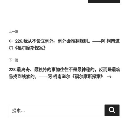
文
上
上一篇
章
一
226.我从不设立例外。例外会推翻规则。——阿·柯南道
导
篇
尔《福尔摩斯探案》
航
文
章
下
下一篇
一
228.最离奇、最独特的事物往往不是最神秘的，反而是最容
篇
易找到线索的。——阿·柯南道尔《福尔摩斯探案》
文
章
搜
搜
索
索：