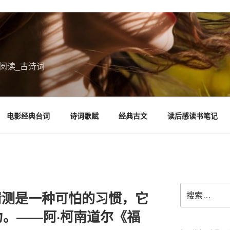
阅读_古诗词
电影经典台词
诗词歌赋
经典古文
读后感读书笔记
搜
。猜测是一种可怕的习惯，它
索：
。——阿·柯南道尔《福