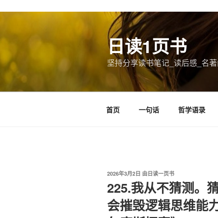
跳
至
日读1页书
内
容
坚持分享读书笔记_读后感_名著
首页
一句话
哲学语录
发
2026年3月2日
由
日读一页书
布
225.我从不猜测
于
会摧毁逻辑思维能力