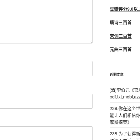
豆瓣评分9.0以
唐诗三百首
宋词三百首
元曲三百首
近期文章
[清]李伯元《官
pdf,txt,mobi
239.你在这
能让人们相信你
摩斯探案》
238.为了获