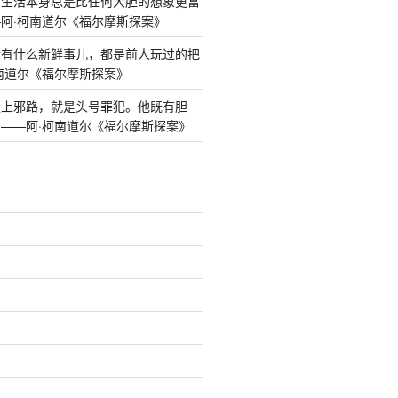
而生活本身总是比任何大胆的想象更富
阿·柯南道尔《福尔摩斯探案》
本没有什么新鲜事儿，都是前人玩过的把
南道尔《福尔摩斯探案》
旦走上邪路，就是头号罪犯。他既有胆
——阿·柯南道尔《福尔摩斯探案》