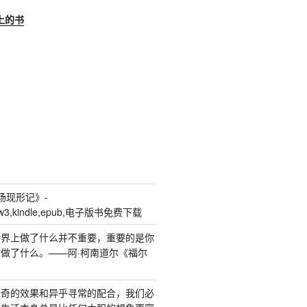
上的书
场现形记》-
,azw3,kindle,epub,电子版书免费下载
个世界上做了什么并不重要，重要的是你
做了什么。——阿·柯南道尔《福尔
得新奇的效果和异乎寻常的配合，我们必