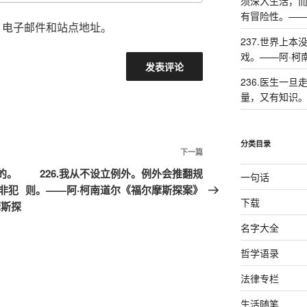
须深入生活，
有冒险性。——
、电子邮件和站点地址。
237.世界上
戏。——阿·柯
236.医生一
量，又有知识。
分类目录
下一篇
下
一
的。
226.我从不设立例外。例外会推翻规
一句话
篇
非犯
则。——阿·柯南道尔《福尔摩斯探案》
下载
文
摩斯探
章
名字大全
哲学语录
法律专栏
生活随笔