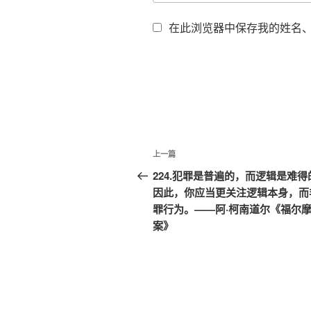
在此浏览器中保存我的姓名
文
上
上一篇
章
一
224.犯罪是普遍的，而逻辑是难得
篇
因此，你应当更关注逻辑本身，而
导
文
罪行为。——阿·柯南道尔《福尔
航
章
案》