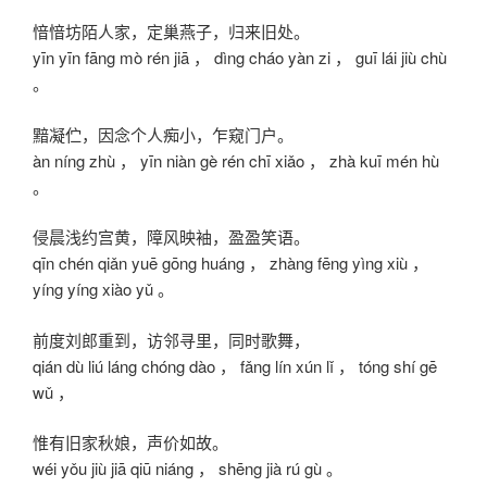
愔愔坊陌人家，定巢燕子，归来旧处。
yīn yīn fāng mò rén jiā ， dìng cháo yàn zi ， guī lái jiù chù
。
黯凝伫，因念个人痴小，乍窥门户。
àn níng zhù ， yīn niàn gè rén chī xiǎo ， zhà kuī mén hù
。
侵晨浅约宫黄，障风映袖，盈盈笑语。
qīn chén qiǎn yuē gōng huáng ， zhàng fēng yìng xiù ，
yíng yíng xiào yǔ 。
前度刘郎重到，访邻寻里，同时歌舞，
qián dù liú láng chóng dào ， fǎng lín xún lǐ ， tóng shí gē
wǔ ，
惟有旧家秋娘，声价如故。
wéi yǒu jiù jiā qiū niáng ， shēng jià rú gù 。