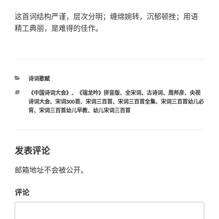
这首词结构严谨，层次分明；缠绵婉转，沉郁顿挫；用语
精工典丽，是难得的佳作。
分
诗词歌赋
类
标
《中国诗词大会》
、
《瑞龙吟》拼音版
、
全宋词
、
古诗词
、
周邦彦
、
央视
签
诗词大会
、
宋词300首
、
宋词三百首
、
宋词三百首全集
、
宋词三百首幼儿必
背
、
宋词三百首幼儿早教
、
幼儿宋词三百首
发表评论
邮箱地址不会被公开。
评论