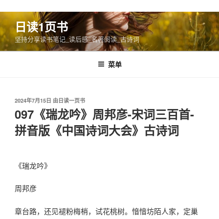
跳
日读1页书
至
坚持分享读书笔记_读后感_名著阅读_古诗词
内
容
菜单
发
2024年7月15日
由
日读一页书
布
097《瑞龙吟》周邦彦-宋词三百首-
于
拼音版《中国诗词大会》古诗词
《瑞龙吟》
周邦彦
章台路，还见褪粉梅梢，试花桃树。愔愔坊陌人家，定巢