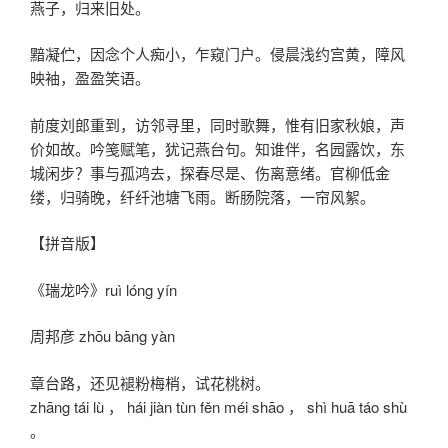
燕子，归来旧处。
黯凝伫，因念个人痴小，乍窥门户。侵晨浅约宫黄，障风
映袖，盈盈笑语。
前度刘郎重到，访邻寻里，同时歌舞，惟有旧家秋娘，声
价如故。吟笺赋笔，犹记燕台句。知谁伴，名园露饮，东
城闲步？事与孤鸿去，探春尽是、伤离意绪。官柳低金
缕，归骑晚，纤纤池塘飞雨。断肠院落，一帘风絮。
【拼音版】
《瑞龙吟》ruì lóng yín
周邦彦 zhōu bāng yàn
章台路，还见褪粉梅梢，试花桃树。
zhāng tái lù ， hái jiàn tùn fěn méi shāo ， shì huā táo shù
。