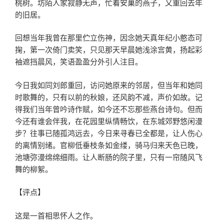
桃树。坊陌人家寂静无声，忙着安巢的燕子，又重回去年
的旧居。
回想当年我曾在那里伫立伤神，因念她天真年纪小憨态可
掬，第一次倚门卖笑，只见那天早晨她浅涂宫黄，扬起彩
袖遮挡晨风，笑语盈盈分外引人注目。
今日我如同刘郎重回，访问她原来的邻居，但当年和她同
时歌舞的，只有以前的秋娘，还风韵不减，声价如故。记
得我们当年曾吟诗作赋，如今还不忘那些燕台诗句。但而
今还有谁会伴我，在花园里纵情畅饮，在东城郊野悠闲漫
步？往事已随孤鸿远去，今日来寻春已全都是，让人伤心
的离情别绪。官柳低垂枝条如金缕，骑马归来天色已晚，
池塘弥漫绵绵细雨。让人断肠的院子里，只有一帘随风飞
舞的柳絮。
【评点】
这是一首相思怀人之作。