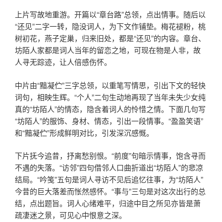
上片写故地重游。开篇以“章台路”总领，点出情事。随后以
“还见”二字一转，隐没词人，为下文作铺垫。梅花褪粉，桃
树初花，燕子定巢，归来旧处，都是“还见”的内容。章台、
坊陌人家都是词人当年的留恋之地，可现在物是人非，故
人寻无踪迹，让人倍感伤怀。
中片由“黯凝伫”三字总领，以重笔写情思，引出下文的轻快
词句，相映生辉。“个人”二句生动地再现了当年未失少女纯
真的“坊陌人”的情态，隐含着词人的怜惜之情。下面几句写
“坊陌人”的服饰、身材、情态，引出一段情事。“盈盈笑语”
和“黯凝伫”形成鲜明对比，引发深沉感慨。
下片抚今追昔，抒离愁别恨。“前度”句暗示情事，饱含寻而
不遇的失落。“访邻”四句借邻人口曲折道出“坊陌人”的悲凉
结局。“吟笺”五句是词人寻访不见后追忆往事，为“坊陌人”
今昔的巨大落差而怅然感怀。“事与”三句是对这次出行的总
结，点出题旨。词人心绪难平，归途中目之所见亦皆是萧
疏凄迷之景，可见心中恨意之深。