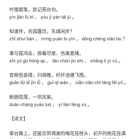
吟笺赋笔，犹记燕台句。
yín jiān fù bǐ ， yóu jì yàn tái jù 。
知谁伴，名园露饮，东城闲步？
zhī shuí bàn ， míng yuán lù yǐn ， dōng chéng xián bù ？
事与孤鸿去，探春尽是、伤离意绪。
shì yǔ gū hóng qù ， tàn chūn jìn shì 、 shāng lí yì xù 。
官柳低金缕，归骑晚，纤纤池塘飞雨。
guān liǔ dī jīn lǚ ， guī qí wǎn ， xiān xiān chí táng fēi yǔ 。
断肠院落，一帘风絮。
duàn cháng yuàn luò ， yī lián fēng xù 。
【译文】
章台路上，还能见到凋谢的梅花挂枝头，初开的桃花挂满