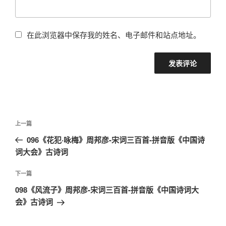
在此浏览器中保存我的姓名、电子邮件和站点地址。
文
上
上一篇
章
一
096《花犯·咏梅》周邦彦-宋词三百首-拼音版《中国诗
导
篇
词大会》古诗词
航
文
章
下
下一篇
一
098《风流子》周邦彦-宋词三百首-拼音版《中国诗词大
篇
会》古诗词
文
章