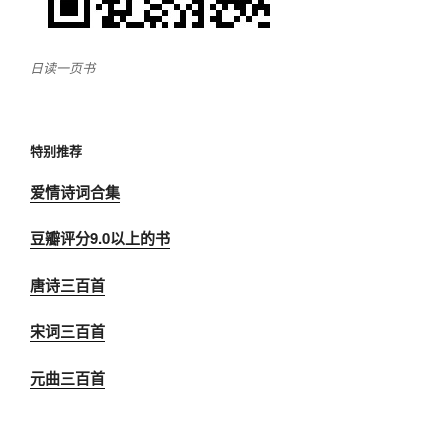
理
流
程
日读一页书
和
时
限”
特别推荐
爱情诗词合集
豆瓣评分9.0以上的书
唐诗三百首
宋词三百首
元曲三百首