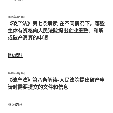
重
件
务
产
整”
应
人
法》
由
在
第
发
2025年4月10日
债
中
布
《破产法》第七条解读-在不同情况下，哪些
六
于
务
华
条
主体有资格向人民法院提出企业重整、和解
人
人
解
或破产清算的申请
住
民
读-
所
共
人
地
和
民
继续阅读
“《破
的
国
法
产
人
领
院
法》
民
域
在
第
发
2025年4月10日
法
外
审
布
《破产法》第八条解读-人民法院提出破产申
七
院
的
理
于
条
请时需要提交的文件和信息
来
财
破
解
管
产
产
读-
辖。”
发
案
在
继续阅读
“《破
生
件
不
产
效