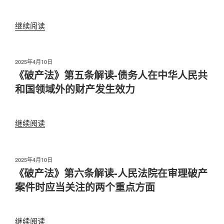
条
务
解
困
继续阅读
“《破
读-
境
产
明
时
法》
确
的
第
了
发
2025年4月10日
两
布
《破产法》第五条解读-债务人在中华人民共
四
破
于
种
条
产
和国领域外的财产发生效力
主
解
案
要
读”
件
法
的
继续阅读
“《破
律
管
产
途
辖
法》
径：
法
第
发
2025年4月10日
债
院，
布
《破产法》第六条解读-人民法院在审理破产
五
务
于
即
条
案件时应当关注的两个重点方面
清
破
解
理
产
读-
和
案
债
继续阅读
“《破