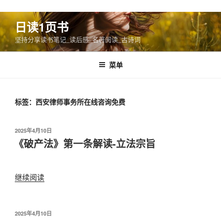
跳
日读1页书
至
坚持分享读书笔记_读后感_名著阅读_古诗词
内
容
菜单
标签：西安律师事务所在线咨询免费
发
2025年4月10日
布
《破产法》第一条解读-立法宗旨
于
继续阅读
“《破
产
法》
第
发
2025年4月10日