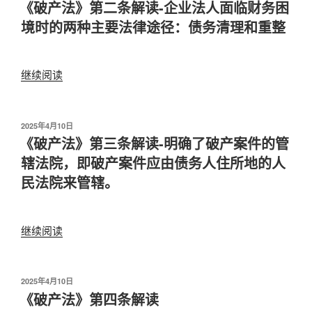
布
《破产法》第二条解读-企业法人面临财务困
一
于
条
境时的两种主要法律途径：债务清理和重整
解
读-
立
继续阅读
“《破
法
产
宗
法》
旨”
第
发
2025年4月10日
布
《破产法》第三条解读-明确了破产案件的管
二
于
条
辖法院，即破产案件应由债务人住所地的人
解
民法院来管辖。
读-
企
业
继续阅读
“《破
法
产
人
法》
面
第
发
2025年4月10日
临
布
《破产法》第四条解读
三
财
于