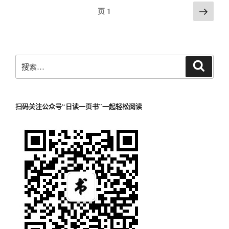
申
十
文
下
业
提
页
1
请
条
一
章
重
交
撤
解
页
整、
导
的
回
读-
和
文
航
的
人
解
件
搜
规
民
搜
或
索
和
索：
定”
法
破
信
院
产
息”
在
扫码关注公众号“日读一页书”一起轻松阅读
清
接
算
收
的
到
申
破
请”
产
申
请
后
的
处