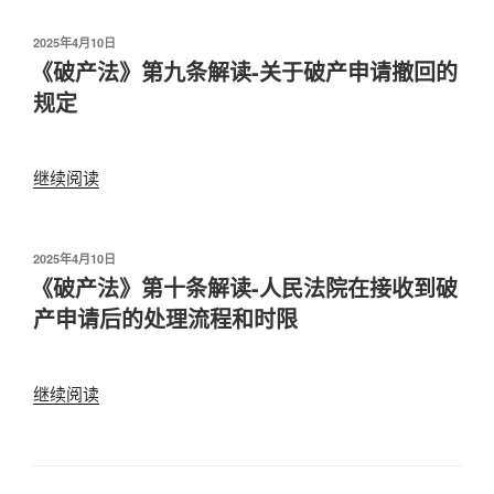
时
同
法》
力”
应
情
第
发
2025年4月10日
当
况
布
《破产法》第九条解读-关于破产申请撤回的
八
关
于
下，
条
规定
注
哪
解
的
些
读-
两
主
人
继续阅读
“《破
个
体
民
产
重
有
法
法》
点
资
院
第
发
2025年4月10日
方
格
提
布
《破产法》第十条解读-人民法院在接收到破
九
面”
于
向
出
条
产申请后的处理流程和时限
人
破
解
民
产
读-
法
申
关
继续阅读
“《破
院
请
于
产
提
时
破
法》
出
需
产
第
企
要