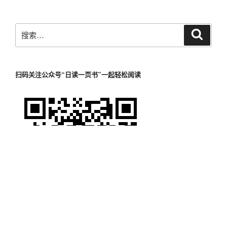
页
导
洲-
航
读
搜
后
搜
索
索：
感
读
书
扫码关注公众号“日读一页书”一起轻松阅读
笔
记”