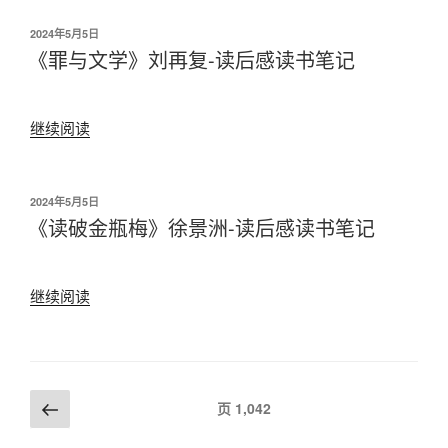
发
2024年5月5日
布
《罪与文学》刘再复-读后感读书笔记
于
继续阅读
“《罪
与
文
学》
发
2024年5月5日
布
《读破金瓶梅》徐景洲-读后感读书笔记
刘
于
再
复-
继续阅读
“《读
读
破
后
金
感
瓶
读
梅》
书
文
上
页
1,042
徐
笔
一
章
景
记”