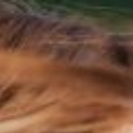
跳
至
内
容